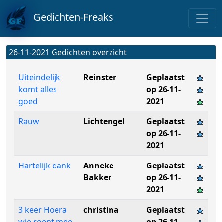
Gedichten-Freaks
26-11-2021 Gedichten overzicht
Uiteindelijk
Reinster
Geplaatst
komt alles
op 26-11-
goed
2021
Rauw
Lichtengel
Geplaatst
op 26-11-
2021
Hartelijk dank
Anneke
Geplaatst
Bakker
op 26-11-
2021
3 keer Hoera
christina
Geplaatst
wie roept mee
op 26-11-