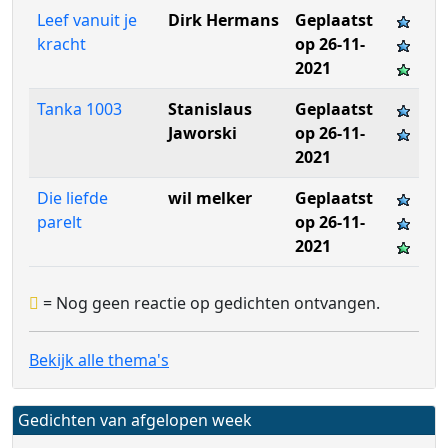
Leef vanuit je
Dirk Hermans
Geplaatst
kracht
op 26-11-
2021
Tanka 1003
Stanislaus
Geplaatst
Jaworski
op 26-11-
2021
Die liefde
wil melker
Geplaatst
parelt
op 26-11-
2021
= Nog geen reactie op gedichten ontvangen.
Bekijk alle thema's
Gedichten van afgelopen week