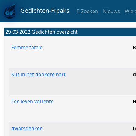
Gedichten-Freaks
Zoeken
Nieuws
Wie 
29-03-2022 Gedichten overzicht
Femme fatale
B
Kus in het donkere hart
c
Een leven vol lente
H
dwarsdenken
I