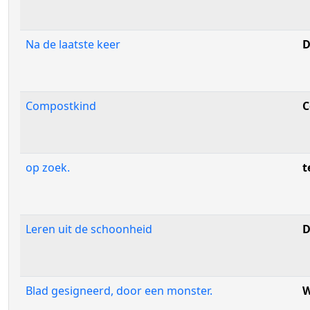
Na de laatste keer
D
Compostkind
C
op zoek.
t
Leren uit de schoonheid
D
Blad gesigneerd, door een monster.
W