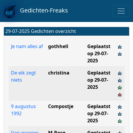
Gedichten-Freaks
29-07-2025 Gedichten overzicht
Je nam alles af
gothhell
Geplaatst
op 29-07-
2025
De eik zegt
christina
Geplaatst
niets
op 29-07-
2025
9 augustus
Compostje
Geplaatst
1992
op 29-07-
2025
Van vroeger
M-Rose
Geplaatst