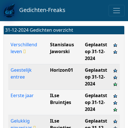
Gedichten-Freaks
31-12-2024 Gedichten overzicht
Verschillend
Stanislaus
Geplaatst
leven
Jaworski
op 31-12-
2024
Geestelijk
Horizon01
Geplaatst
entree
op 31-12-
2024
Eerste jaar
ILse
Geplaatst
Bruintjes
op 31-12-
2024
Gelukkig
ILse
Geplaatst
nieuwjaar
Bruintjes
op 31-12-