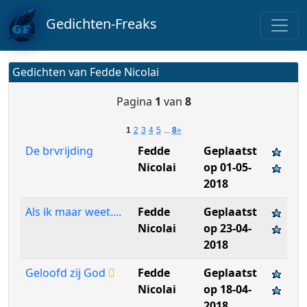
Gedichten-Freaks
Gedichten van Fedde Nicolai
Pagina
1
van
8
1
2
3
4
5
...
8
»
De brvrijding
Fedde
Geplaatst
Nicolai
op 01-05-
2018
Als ik maar weet....
Fedde
Geplaatst
Nicolai
op 23-04-
2018
Geloofd zij God
Fedde
Geplaatst
Nicolai
op 18-04-
2018