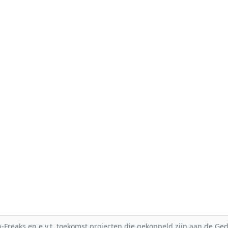
reaks en e.v.t. toekomst projecten die gekoppeld zijn aan de Gedic