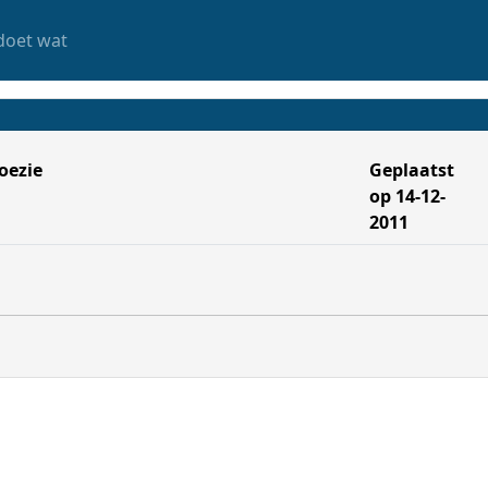
doet wat
oezie
Geplaatst
op 14-12-
2011