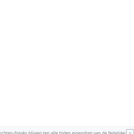
hten-Freaks blijven ten alle tijden eigendom van de feitelijke