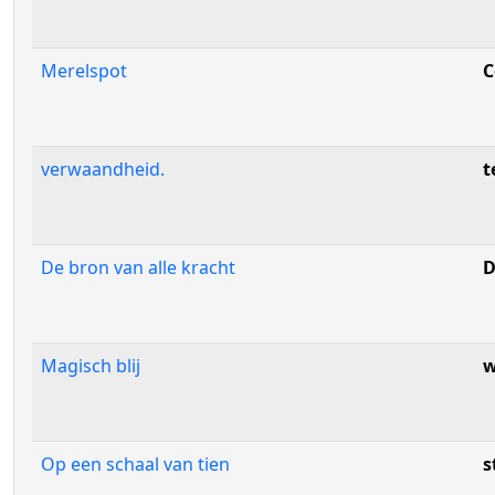
Merelspot
C
verwaandheid.
t
De bron van alle kracht
D
Magisch blij
w
Op een schaal van tien
s