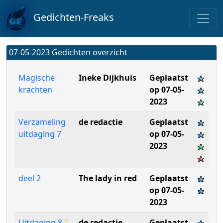
Gedichten-Freaks
07-05-2023 Gedichten overzicht
Magische
Ineke Dijkhuis
Geplaatst
krachten
op 07-05-
2023
Verzameling
de redactie
Geplaatst
uitdaging 7
op 07-05-
2023
deel 2
The lady in red
Geplaatst
op 07-05-
2023
Uitdaging 8
de redactie
Geplaatst