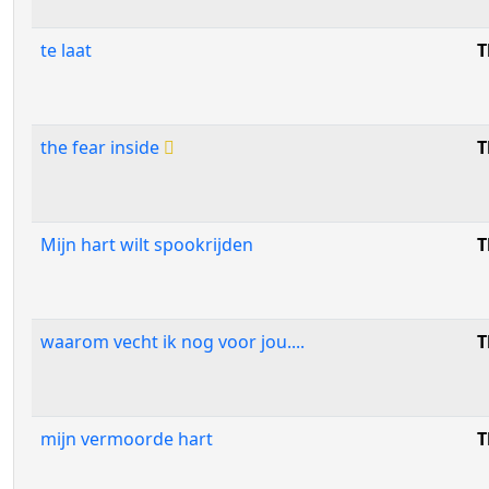
te laat
T
the fear inside
T
Mijn hart wilt spookrijden
T
waarom vecht ik nog voor jou....
T
mijn vermoorde hart
T