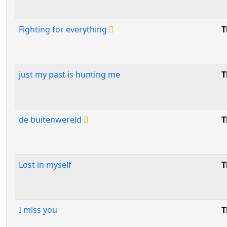
Fighting for everything
T
just my past is hunting me
T
de buitenwereld
T
Lost in myself
T
I miss you
T