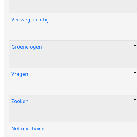
Ver weg dichtbij
T
Groene ogen
T
Vragen
T
Zoeken
T
Not my choice
T