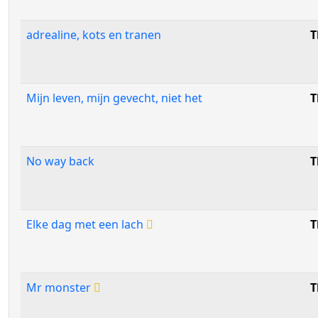
adrealine, kots en tranen
T
Mijn leven, mijn gevecht, niet het
T
No way back
T
Elke dag met een lach
T
Mr monster
T