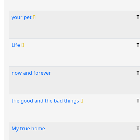
your pet
T
Life
T
now and forever
T
the good and the bad things
T
My true home
T