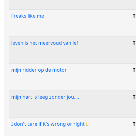
Freaks like me
T
leven is het meervoud van lef
T
mijn ridder op de motor
T
mijn hart is leeg zonder jou....
T
I don't care if it's wrong or right
T