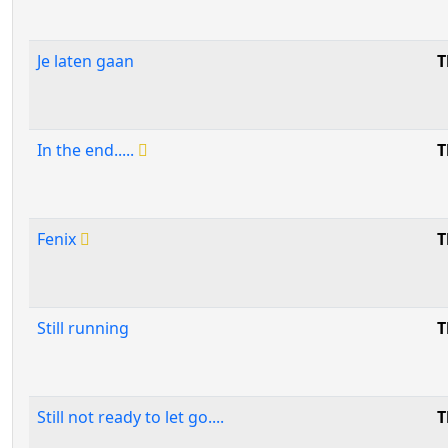
Je laten gaan
T
In the end.....
T
Fenix
T
Still running
T
Still not ready to let go....
T