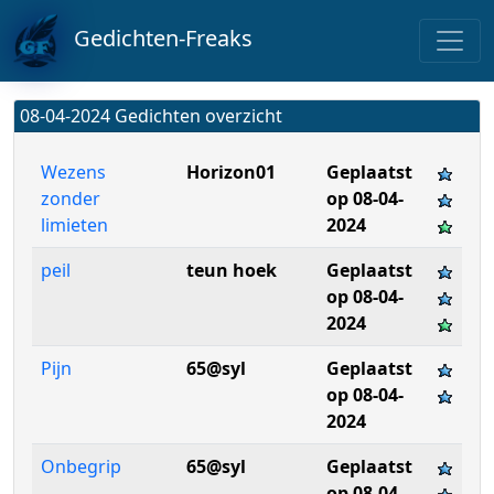
Gedichten-Freaks
08-04-2024 Gedichten overzicht
Wezens
Horizon01
Geplaatst
zonder
op 08-04-
limieten
2024
peil
teun hoek
Geplaatst
op 08-04-
2024
Pijn
65@syl
Geplaatst
op 08-04-
2024
Onbegrip
65@syl
Geplaatst
op 08-04-