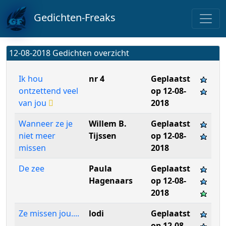
Gedichten-Freaks
12-08-2018 Gedichten overzicht
Ik hou
nr 4
Geplaatst
ontzettend veel
op 12-08-
van jou
2018
Wanneer ze je
Willem B.
Geplaatst
niet meer
Tijssen
op 12-08-
missen
2018
De zee
Paula
Geplaatst
Hagenaars
op 12-08-
2018
Ze missen jou....
lodi
Geplaatst
op 12-08-