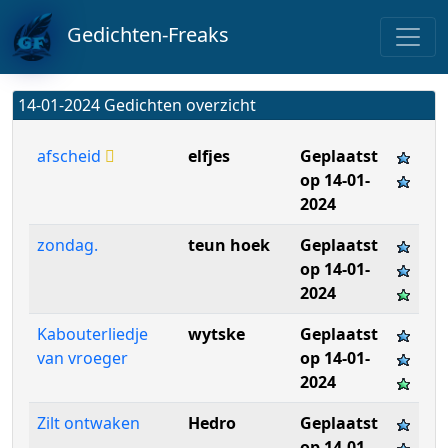
Gedichten-Freaks
14-01-2024 Gedichten overzicht
afscheid
elfjes
Geplaatst
op 14-01-
2024
zondag.
teun hoek
Geplaatst
op 14-01-
2024
Kabouterliedje
wytske
Geplaatst
van vroeger
op 14-01-
2024
Zilt ontwaken
Hedro
Geplaatst
op 14-01-