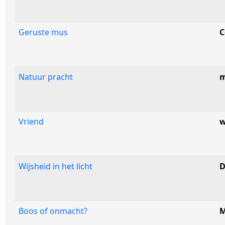
Geruste mus
C
Natuur pracht
m
Vriend
w
Wijsheid in het licht
D
Boos of onmacht?