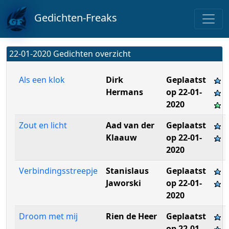
Gedichten-Freaks
22-01-2020 Gedichten overzicht
Als een klok
Dirk
Geplaatst
Hermans
op 22-01-
2020
Zout en licht
Aad van der
Geplaatst
Klaauw
op 22-01-
2020
Verbindingsstreepje
Stanislaus
Geplaatst
Jaworski
op 22-01-
2020
Droom met mij
Rien de Heer
Geplaatst
op 22-01-