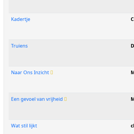
Kadertje
C
Truiens
D
Naar Ons Inzicht
M
Een gevoel van vrijheid
M
Wat stil lijkt
c