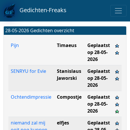
Gedichten-Freaks
28-05-2026 Gedichten overzicht
Pijn
Timaeus
Geplaatst
op 28-05-
2026
SENRYU for Evie
Stanislaus
Geplaatst
Jaworski
op 28-05-
2026
Ochtendimpressie
Compostje
Geplaatst
op 28-05-
2026
niemand zal mij
elfjes
Geplaatst
ooit nog kunnen
op 28-05-