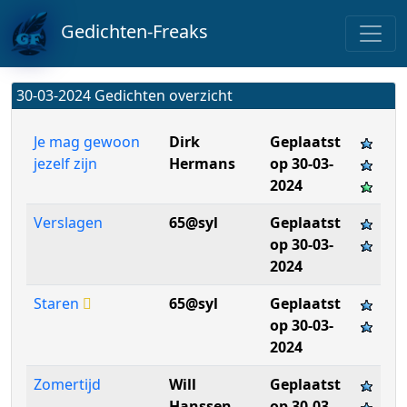
Gedichten-Freaks
30-03-2024 Gedichten overzicht
Je mag gewoon
Dirk
Geplaatst
jezelf zijn
Hermans
op 30-03-
2024
Verslagen
65@syl
Geplaatst
op 30-03-
2024
Staren
65@syl
Geplaatst
op 30-03-
2024
Zomertijd
Will
Geplaatst
Hanssen
op 30-03-