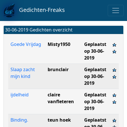
Gedichten-Freaks
30-06-2019 Gedichten overzicht
Goede Vrijdag
Misty1950
Geplaatst
op 30-06-
2019
Slaap zacht
brunclair
Geplaatst
mijn kind
op 30-06-
2019
ijdelheid
claire
Geplaatst
vanfleteren
op 30-06-
2019
Binding.
teun hoek
Geplaatst
op 30-06-