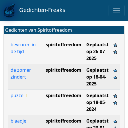
Gedichten-Freaks
Gedichten van Spiritoffreedom
bevroren in
spiritoffreedom
Geplaatst
de tijd
op 26-07-
2025
de zomer
spiritoffreedom
Geplaatst
zindert
op 18-04-
2025
puzzel
spiritoffreedom
Geplaatst
op 18-05-
2024
blaadje
spiritoffreedom
Geplaatst
op 23-01-