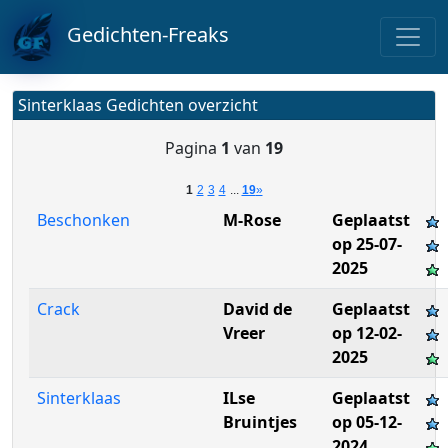
Gedichten-Freaks
Sinterklaas Gedichten overzicht
Pagina
1
van
19
1
2
3
4
...
19
»
Beschonken
M-Rose
Geplaatst
op 25-07-
2025
Crack
David de
Geplaatst
Vreer
op 12-02-
2025
Sinterklaas
ILse
Geplaatst
Bruintjes
op 05-12-
2024