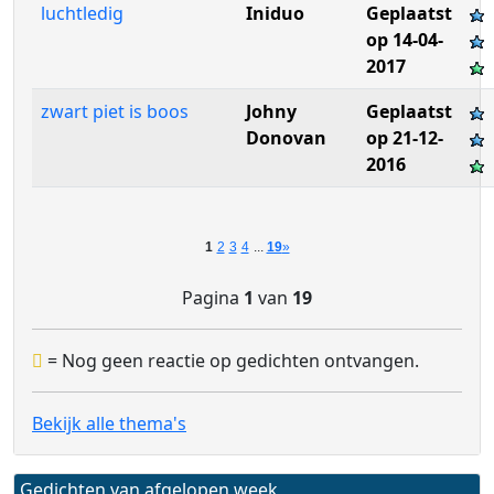
luchtledig
Iniduo
Geplaatst
op 14-04-
2017
zwart piet is boos
Johny
Geplaatst
Donovan
op 21-12-
2016
1
2
3
4
...
19
»
Pagina
1
van
19
= Nog geen reactie op gedichten ontvangen.
Bekijk alle thema's
Gedichten van afgelopen week