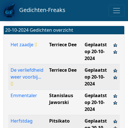
Gedichten-Freaks
20-10-2024 Gedichten overzicht
Het zaadje
Terriece Dee
Geplaatst
op 20-10-
2024
De verliefdheid
Terriece Dee
Geplaatst
weer voorbij...
op 20-10-
2024
Emmentaler
Stanislaus
Geplaatst
Jaworski
op 20-10-
2024
Herfstdag
Pitsikato
Geplaatst
op 20-10-