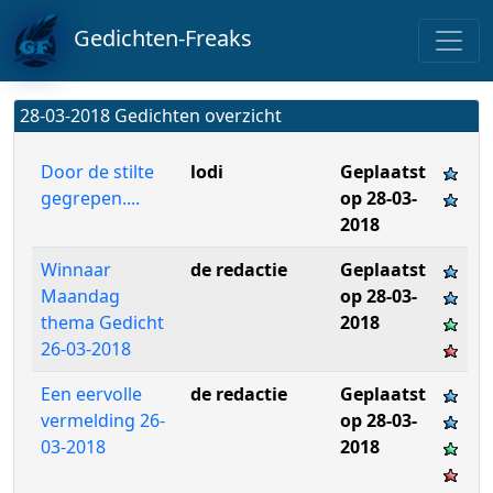
Gedichten-Freaks
28-03-2018 Gedichten overzicht
Door de stilte
lodi
Geplaatst
gegrepen....
op 28-03-
2018
Winnaar
de redactie
Geplaatst
Maandag
op 28-03-
thema Gedicht
2018
26-03-2018
Een eervolle
de redactie
Geplaatst
vermelding 26-
op 28-03-
03-2018
2018