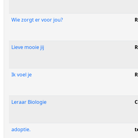
Wie zorgt er voor jou?
R
Lieve mooie jij
R
Ik voel je
R
Leraar Biologie
C
adoptie.
t