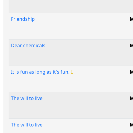
Friendship
M
Dear chemicals
M
It is fun as long as it's fun.
M
The will to live
M
The will to live
M