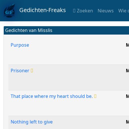
Gedichten-Freaks
Zoeken
Nieuws
Wie 
Gedichten van Misslis
Purpose
M
Prisoner
M
That place where my heart should be.
M
Nothing left to give
M