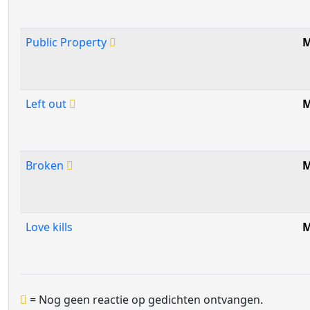
Public Property
M
Left out
M
Broken
M
Love kills
M
= Nog geen reactie op gedichten ontvangen.