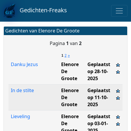
Gedichten-Freaks
Gedichten van Elenore De Groote
Pagina
1
van
2
1
2
»
Danku Jezus
Elenore
Geplaatst
De
op 28-10-
Groote
2025
In de stilte
Elenore
Geplaatst
De
op 11-10-
Groote
2025
Lieveling
Elenore
Geplaatst
De
op 03-01-
Groote
2025