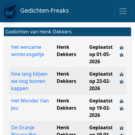
Gedichten-Freaks
Gedichten van Henk Dekkers
Het eenzame
Henk
Geplaatst
wintervogeltje
Dekkers
op 01-05-
2026
Hoe lang blijven
Henk
Geplaatst
we nog bomen
Dekkers
op 23-02-
kappen
2026
Het Wonder Van
Henk
Geplaatst
Jou
Dekkers
op 19-02-
2026
De Oranje
Henk
Geplaatst
Blauwe Bol
Dekkers
op 19-01-