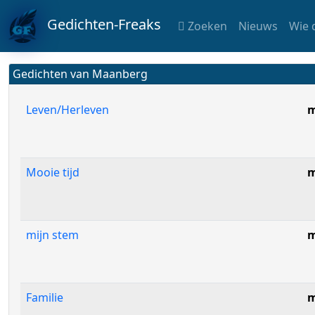
Gedichten-Freaks
Zoeken
Nieuws
Wie 
Gedichten van Maanberg
Leven/Herleven
m
Mooie tijd
m
mijn stem
m
Familie
m