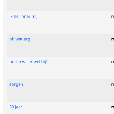
ik herinner mij
m
oh wat erg
m
horen wij er wel bij?
m
zorgen
m
50 jaar
m