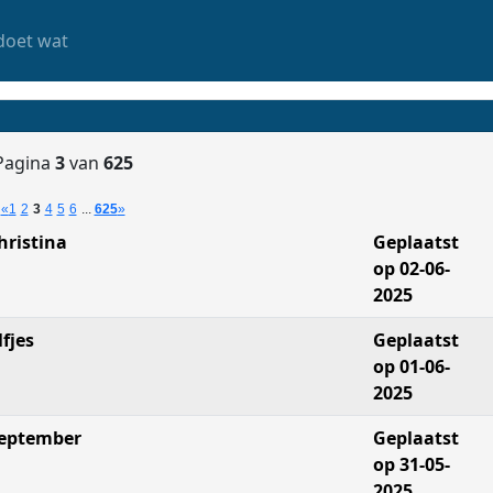
doet wat
Pagina
3
van
625
«
1
2
3
4
5
6
...
625
»
hristina
Geplaatst
op 02-06-
2025
lfjes
Geplaatst
op 01-06-
2025
eptember
Geplaatst
op 31-05-
2025