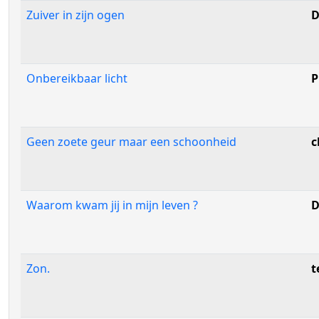
Zuiver in zijn ogen
D
Onbereikbaar licht
P
Geen zoete geur maar een schoonheid
c
Waarom kwam jij in mijn leven ?
D
Zon.
t