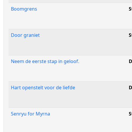
Boomgrens
S
Door graniet
S
Neem de eerste stap in geloof.
D
Hart openstelt voor de liefde
D
Senryu for Myrna
S