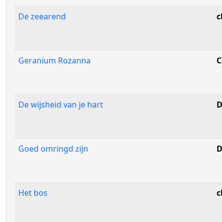
De zeearend
c
Geranium Rozanna
C
De wijsheid van je hart
D
Goed omringd zijn
D
Het bos
c