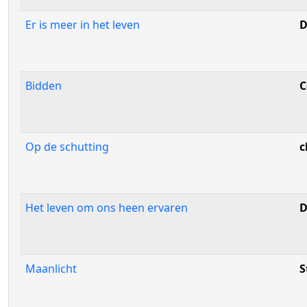
Er is meer in het leven
D
Bidden
C
Op de schutting
c
Het leven om ons heen ervaren
D
Maanlicht
S