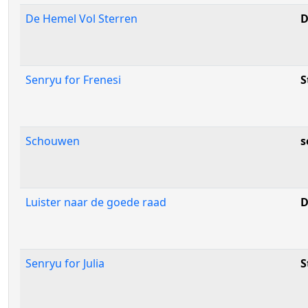
De Hemel Vol Sterren
D
Senryu for Frenesi
S
Schouwen
s
Luister naar de goede raad
D
Senryu for Julia
S