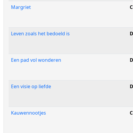
Margriet
C
Leven zoals het bedoeld is
D
Een pad vol wonderen
D
Een visie op liefde
D
Kauwennootjes
C