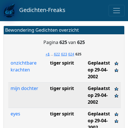
Gedichten-Freaks
Bewondering Gedichten overzicht
Pagina
625
van
625
«
1
...
622
623
624
625
onzichtbare
tiger spirit
Geplaatst
krachten
op 29-04-
2002
mijn dochter
tiger spirit
Geplaatst
op 29-04-
2002
eyes
tiger spirit
Geplaatst
op 29-04-
2002