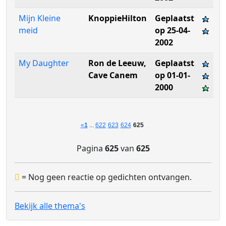
Mijn Kleine
KnoppieHilton
Geplaatst
meid
op 25-04-
2002
My Daughter
Ron de Leeuw,
Geplaatst
Cave Canem
op 01-01-
2000
«
1
...
622
623
624
625
Pagina
625
van
625
= Nog geen reactie op gedichten ontvangen.
Bekijk alle thema's