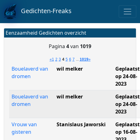
Gedichten-Freaks
Eenzaamheid Gedichten overzicht
Pagina
4
van
1019
«
1
2
3
4
5
6
7
...
1019
»
Bouelaverd van
wil melker
Geplaatst
dromen
op 24-08-
2023
Bouelaverd van
wil melker
Geplaatst
dromen
op 24-08-
2023
Vrouw van
Stanislaus Jaworski
Geplaatst
gisteren
op 16-08-
2023