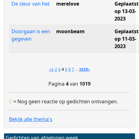
De sleur van het
merelove
Geplaatst
op 13-03-
2023
Doorgaan is een
moonbeam
Geplaatst
gegeven
op 11-03-
2023
«
1
2
3
4
5
6
7
...
1019
»
Pagina
4
van
1019
= Nog geen reactie op gedichten ontvangen.
Bekijk alle thema's
Gedichten van afgelopen week