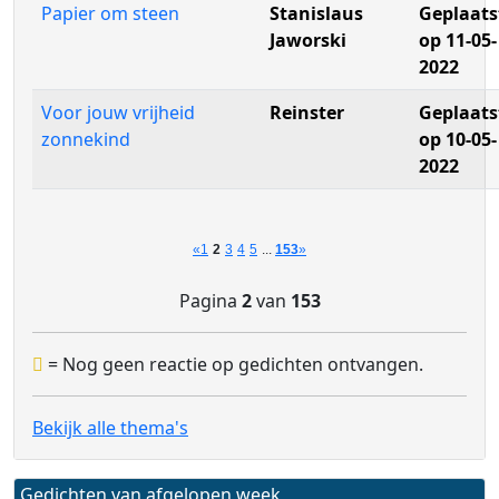
Papier om steen
Stanislaus
Geplaats
Jaworski
op 11-05-
2022
Voor jouw vrijheid
Reinster
Geplaats
zonnekind
op 10-05-
2022
«
1
2
3
4
5
...
153
»
Pagina
2
van
153
= Nog geen reactie op gedichten ontvangen.
Bekijk alle thema's
Gedichten van afgelopen week