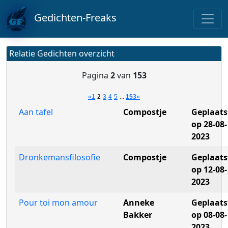
Gedichten-Freaks
Relatie Gedichten overzicht
Pagina
2
van
153
«
1
2
3
4
5
...
153
»
Aan tafel
Compostje
Geplaats
op 28-08-
2023
Dronkemansfilosofie
Compostje
Geplaats
op 12-08-
2023
Pour toi mon amour
Anneke
Geplaats
Bakker
op 08-08-
2023