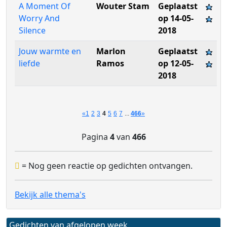
A Moment Of
Wouter Stam
Geplaatst
Worry And
op 14-05-
Silence
2018
Jouw warmte en
Marlon
Geplaatst
liefde
Ramos
op 12-05-
2018
«
1
2
3
4
5
6
7
...
466
»
Pagina
4
van
466
= Nog geen reactie op gedichten ontvangen.
Bekijk alle thema's
Gedichten van afgelopen week