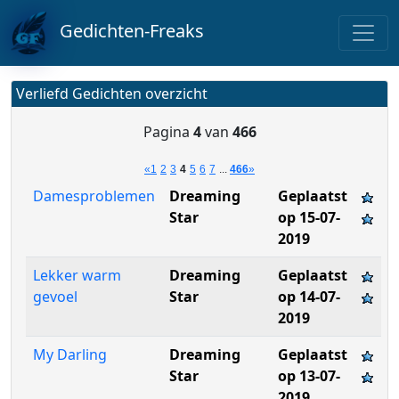
Gedichten-Freaks
Verliefd Gedichten overzicht
Pagina
4
van
466
«
1
2
3
4
5
6
7
...
466
»
Damesproblemen
Dreaming
Geplaatst
Star
op 15-07-
2019
Lekker warm
Dreaming
Geplaatst
gevoel
Star
op 14-07-
2019
My Darling
Dreaming
Geplaatst
Star
op 13-07-
2019