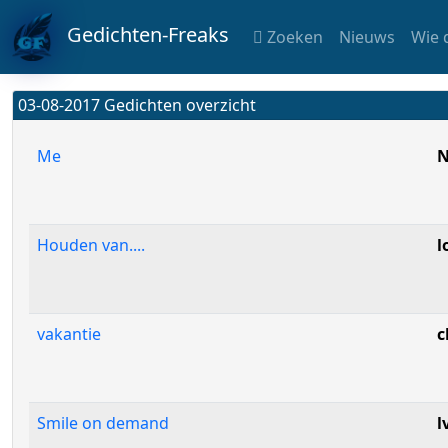
Gedichten-Freaks
Zoeken
Nieuws
Wie 
03-08-2017 Gedichten overzicht
Me
N
Houden van....
l
vakantie
c
Smile on demand
l