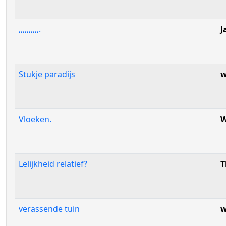
,,,,,,,,,,.
J
Stukje paradijs
w
Vloeken.
W
Lelijkheid relatief?
T
verassende tuin
w