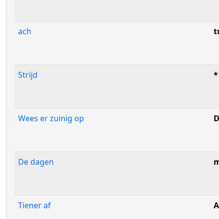
ach
t
Strijd
*
Wees er zuinig op
D
De dagen
m
Tiener af
A