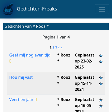
Gedichten-Freaks
Gedichten van * Rooz *
Pagina
1
van
4
1
2
3
4
»
Geef mij nog even tijd
* Rooz
Geplaatst
*
op 23-02-
2025
Hou mij vast
* Rooz
Geplaatst
*
op 15-11-
2024
Veertien jaar
* Rooz
Geplaatst
*
op 16-05-
2024