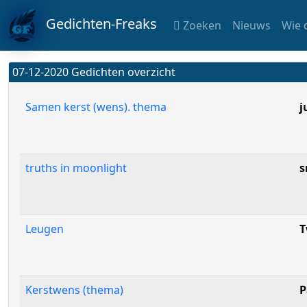
Gedichten-Freaks
Zoeken
Nieuws
Wie 
07-12-2020 Gedichten overzicht
Samen kerst (wens). thema
j
truths in moonlight
s
Leugen
T
Kerstwens (thema)
P