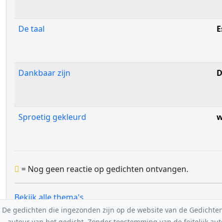
De taal
E
Dankbaar zijn
D
Sproetig gekleurd
w
= Nog geen reactie op gedichten ontvangen.
Bekijk alle thema's
De gedichten die ingezonden zijn op de website van de Gedichten-F
auteur van het gedicht. Zonder toestemming van de feitelijk a