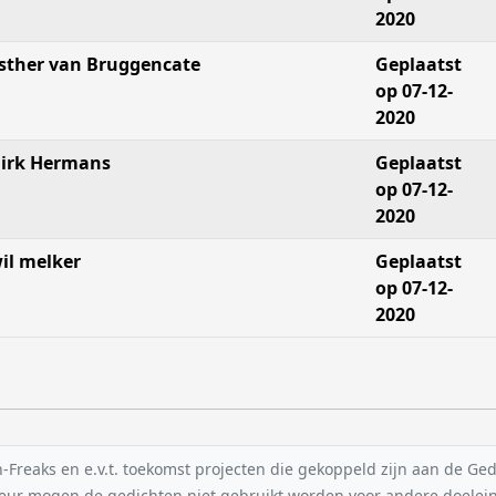
2020
sther van Bruggencate
Geplaatst
op 07-12-
2020
irk Hermans
Geplaatst
op 07-12-
2020
il melker
Geplaatst
op 07-12-
2020
reaks en e.v.t. toekomst projecten die gekoppeld zijn aan de Gedic
uteur mogen de gedichten niet gebruikt worden voor andere doelei