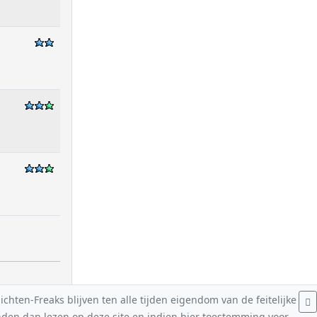
hten-Freaks blijven ten alle tijden eigendom van de feitelijke
nden dan lezen op deze site en indien hier toestemming voor