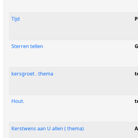
Tijd
P
Sterren tellen
G
kersgroet . thema
t
Hout.
t
Kerstwens aan U allen ( thema)
A