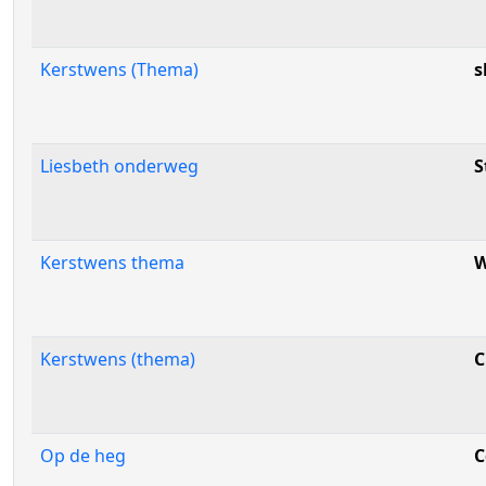
Kerstwens (Thema)
s
Liesbeth onderweg
S
Kerstwens thema
W
Kerstwens (thema)
C
Op de heg
C