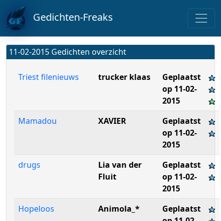
Gedichten-Freaks
11-02-2015 Gedichten overzicht
Triest filenieuws
trucker klaas
Geplaatst
op 11-02-
2015
Mamadou
XAVIER
Geplaatst
op 11-02-
2015
drugs
Lia van der
Geplaatst
Fluit
op 11-02-
2015
Hopeloos
Animola_*
Geplaatst
op 11-02-