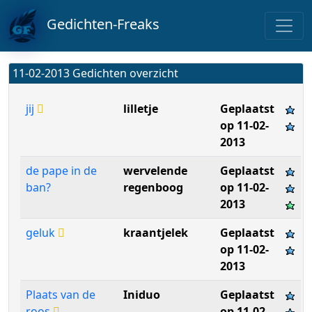
Gedichten-Freaks
11-02-2013 Gedichten overzicht
jij
lilletje
Geplaatst
op 11-02-
2013
de pape in de
wervelende
Geplaatst
ban?
regenboog
op 11-02-
2013
geluk
kraantjelek
Geplaatst
op 11-02-
2013
Plaats van de
Iniduo
Geplaatst
roos
op 11-02-