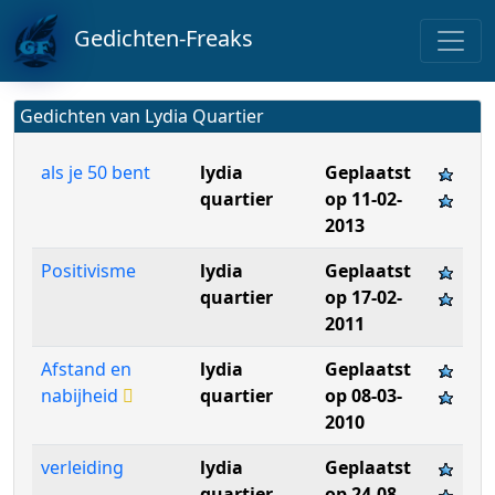
Gedichten-Freaks
Gedichten van Lydia Quartier
als je 50 bent
lydia
Geplaatst
quartier
op 11-02-
2013
Positivisme
lydia
Geplaatst
quartier
op 17-02-
2011
Afstand en
lydia
Geplaatst
nabijheid
quartier
op 08-03-
2010
verleiding
lydia
Geplaatst
quartier
op 24-08-