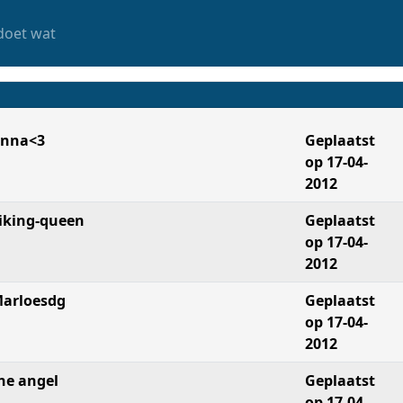
doet wat
nna<3
Geplaatst
op 17-04-
2012
iking-queen
Geplaatst
op 17-04-
2012
arloesdg
Geplaatst
op 17-04-
2012
he angel
Geplaatst
op 17-04-