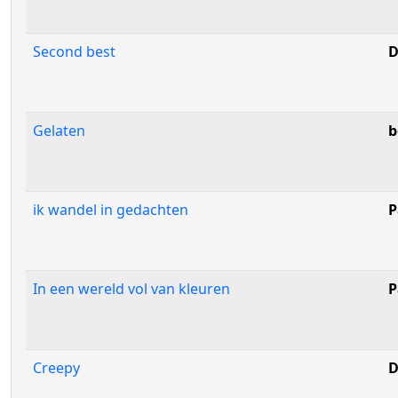
Second best
D
Gelaten
b
ik wandel in gedachten
P
In een wereld vol van kleuren
P
Creepy
D