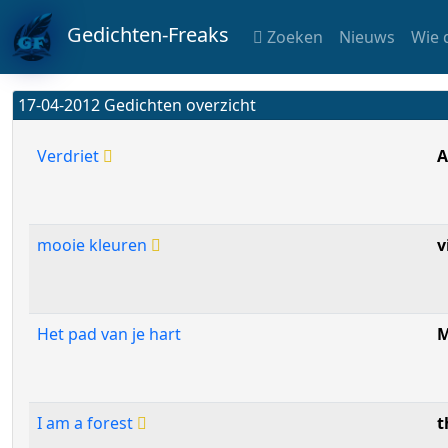
Gedichten-Freaks
Zoeken
Nieuws
Wie 
17-04-2012 Gedichten overzicht
Verdriet
A
mooie kleuren
v
Het pad van je hart
M
I am a forest
t