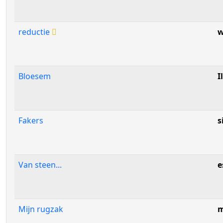
reductie
w
Bloesem
I
Fakers
s
Van steen...
e
Mijn rugzak
m