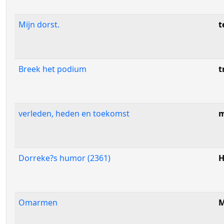
Mijn dorst.
t
Breek het podium
t
verleden, heden en toekomst
Dorreke?s humor (2361)
H
Omarmen
M