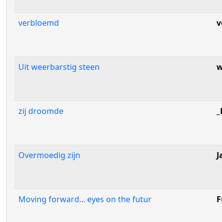
verbloemd
v
Uit weerbarstig steen
w
zij droomde
_
Overmoedig zijn
J
Moving forward... eyes on the futur
F