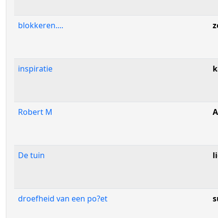
blokkeren....
z
inspiratie
k
Robert M
A
De tuin
l
droefheid van een po?et
s