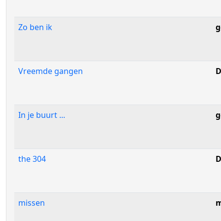
Zo ben ik
g
Vreemde gangen
D
In je buurt ...
g
the 304
D
missen
m