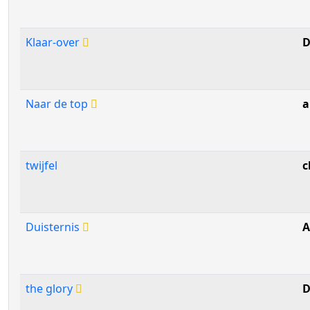
Klaar-over
D
Naar de top
a
twijfel
c
Duisternis
the glory
D