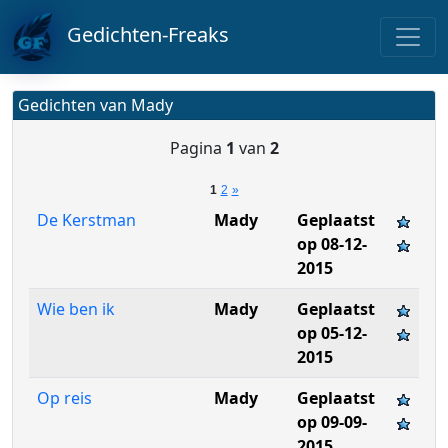
Gedichten-Freaks
Gedichten van Mady
Pagina
1
van
2
1
2
»
De Kerstman
Mady
Geplaatst
op 08-12-
2015
Wie ben ik
Mady
Geplaatst
op 05-12-
2015
Op reis
Mady
Geplaatst
op 09-09-
2015