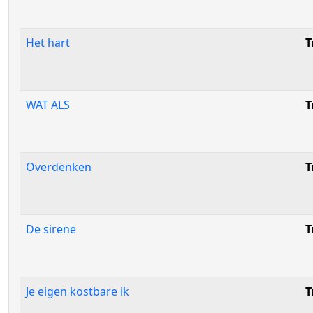
Het hart
T
WAT ALS
T
Overdenken
T
De sirene
T
Je eigen kostbare ik
T