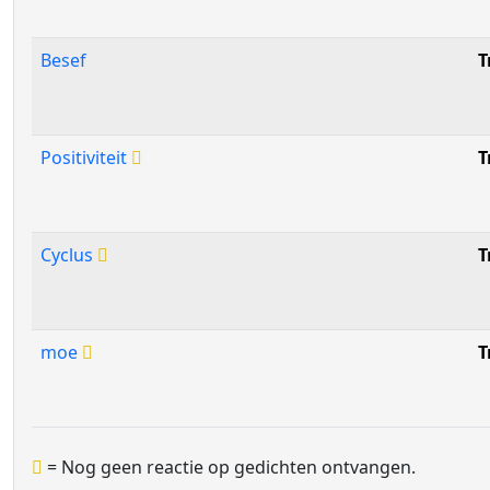
Besef
T
Positiviteit
T
Cyclus
T
moe
T
= Nog geen reactie op gedichten ontvangen.