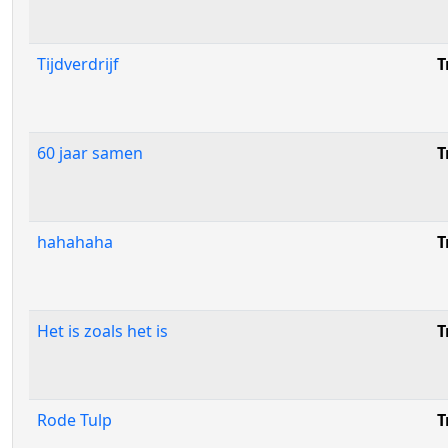
Tijdverdrijf
T
60 jaar samen
T
hahahaha
T
Het is zoals het is
T
Rode Tulp
T