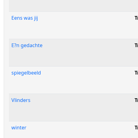
Eens was jij
T
E?n gedachte
T
spiegelbeeld
T
Vlinders
T
winter
T