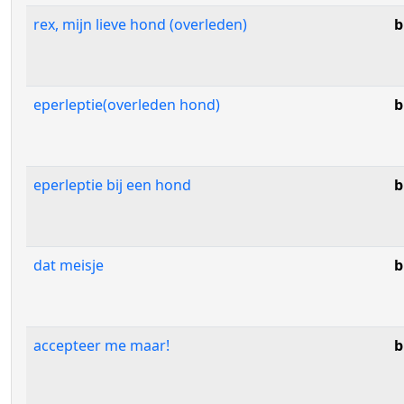
rex, mijn lieve hond (overleden)
b
eperleptie(overleden hond)
b
eperleptie bij een hond
b
dat meisje
b
accepteer me maar!
b