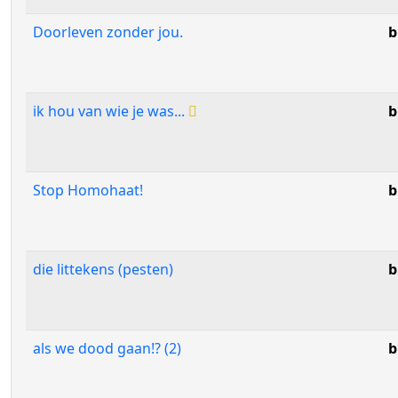
Doorleven zonder jou.
b
ik hou van wie je was...
b
Stop Homohaat!
b
die littekens (pesten)
b
als we dood gaan!? (2)
b