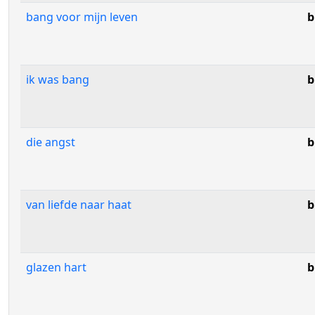
bang voor mijn leven
b
ik was bang
b
die angst
b
van liefde naar haat
b
glazen hart
b