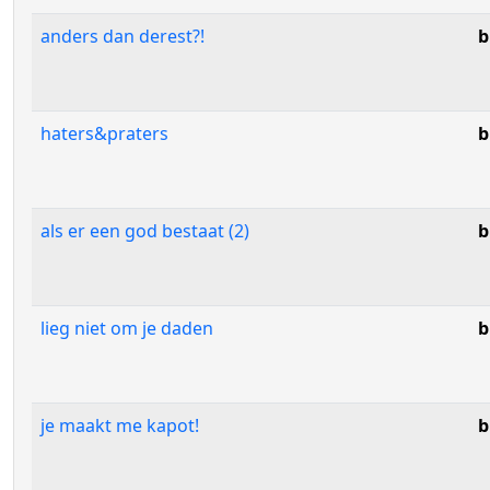
anders dan derest?!
b
haters&praters
b
als er een god bestaat (2)
b
lieg niet om je daden
b
je maakt me kapot!
b