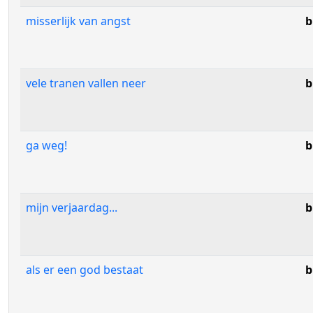
misserlijk van angst
b
vele tranen vallen neer
b
ga weg!
b
mijn verjaardag...
b
als er een god bestaat
b