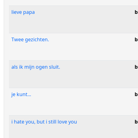
lieve papa
b
Twee gezichten.
b
als ik mijn ogen sluit.
b
je kunt...
b
i hate you, but i still love you
b