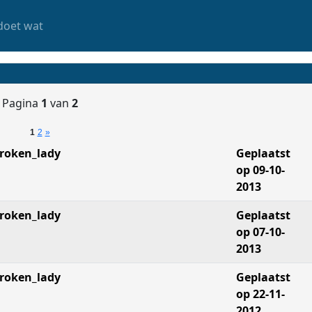
doet wat
Pagina
1
van
2
1
2
»
roken_lady
Geplaatst
op 09-10-
2013
roken_lady
Geplaatst
op 07-10-
2013
roken_lady
Geplaatst
op 22-11-
2012