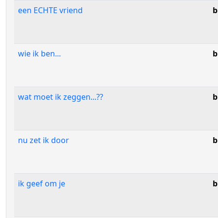
een ECHTE vriend
b
wie ik ben...
b
wat moet ik zeggen...??
b
nu zet ik door
b
ik geef om je
b