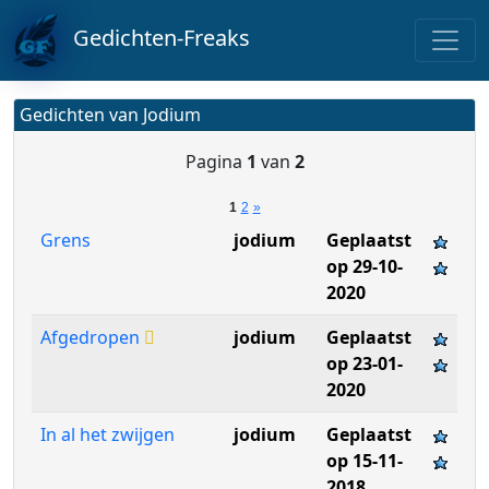
Gedichten-Freaks
Gedichten van Jodium
Pagina
1
van
2
1
2
»
Grens
jodium
Geplaatst
op 29-10-
2020
Afgedropen
jodium
Geplaatst
op 23-01-
2020
In al het zwijgen
jodium
Geplaatst
op 15-11-
2018